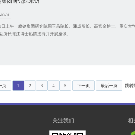
钢集团研究院来访
-09-01
31日上午，攀钢集团研究院周玉昌院长、潘成所长、高官金博士、重庆大
副所长陈江博士热情接待并开展座谈。
一页
1
2
3
4
5
下一页
最后一页
跳转
关注我们
相