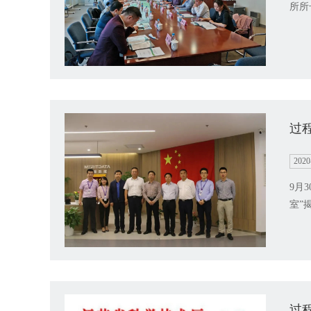
所所
过
2020
9月
室”
过